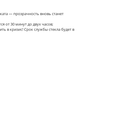
аката — прозрачность вновь станет
я от 30 минут до двух часов;
ть в кризис! Срок службы стекла будет в