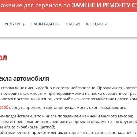
ожение для сервисов по
ЗАМЕНЕ И РЕМОНТУ С
УСЛУГИ
НАШИ РАБОТЫ
СТАТЬИ
КОНТАКТЫ
ол
екла автомобиля
теклами не очень удобно и совсем небезопасно. Прозрачность автос
то приводит к сложностям при передвижении на плохо освещенной трас
новится постепенный износ, который вызывает воздействие целого ко
особ
вернуть прежнюю светопропускаемость окон, избавившись:
м воздействием, в том числе попаданием камней и мелкого мусора;
олгом использовании износившихся дворников образуются по круговой
щения со скребком и щеткой;
ий химического происхождения, которые остаются после попадания н