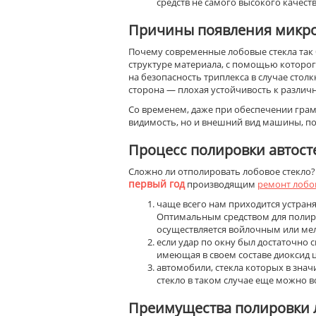
средств не самого высокого качест
Причины появления микро
Почему современные лобовые стекла так 
структуре материала, с помощью которог
на безопасность триплекса в случае столк
сторона — плохая устойчивость к различ
Со временем, даже при обеспечении грамо
видимость, но и внешний вид машины, по
Процесс полировки автост
Сложно ли отполировать лобовое стекло?
первый год
производящим
ремонт лобо
чаще всего нам приходится устраня
Оптимальным средством для полиров
осуществляется войлочным или ме
если удар по окну был достаточно 
имеющая в своем составе диоксид ц
автомобили, стекла которых в знач
стекло в таком случае еще можно в
Преимущества полировки л