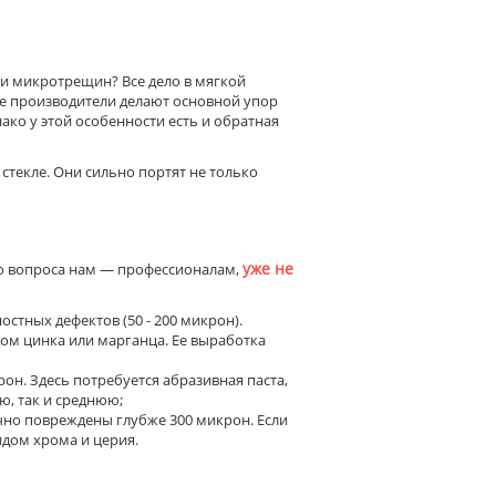
и микротрещин? Все дело в мягкой
е производители делают основной упор
нако у этой особенности есть и обратная
стекле. Они сильно портят не только
уже не
го вопроса нам — профессионалам,
стных дефектов (50 - 200 микрон).
дом цинка или марганца. Ее выработка
он. Здесь потребуется абразивная паста,
ю, так и среднюю;
ычно повреждены глубже 300 микрон. Если
идом хрома и церия.