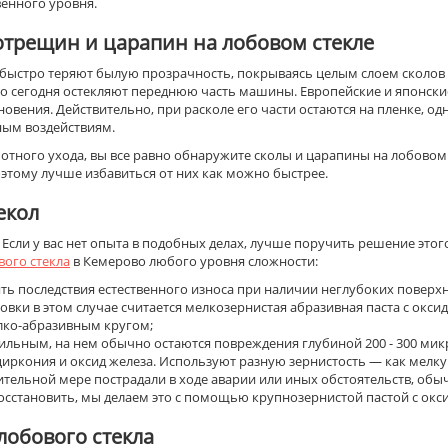
венного уровня.
трещин и царапин на лобовом стекле
быстро теряют былую прозрачность, покрываясь целым слоем сколов 
о сегодня остекляют переднюю часть машины. Европейские и японски
новения. Действительно, при расколе его части остаются на пленке, од
ным воздействиям.
тного ухода, вы все равно обнаружите сколы и царапины на лобовом 
этому лучше избавиться от них как можно быстрее.
екол
 Если у вас нет опыта в подобных делах, лучше поручить решение это
вого стекла
в Кемерово любого уровня сложности:
ть последствия естественного износа при наличии неглубоких поверхно
ки в этом случае считается мелкозернистая абразивная паста с окси
лко-абразивным кругом;
сильным, на нем обычно остаются повреждения глубиной 200 - 300 микр
иркония и оксид железа. Используют разную зернистость — как мелку
ительной мере пострадали в ходе аварии или иных обстоятельств, об
осстановить, мы делаем это с помощью крупнозернистой пастой с окс
обового стекла